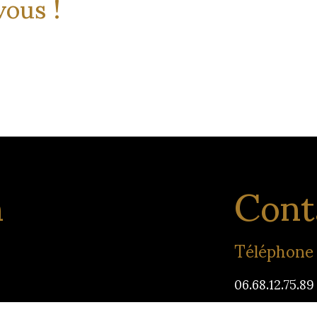
vous !
n
Cont
Téléphone
06.68.12.75.89