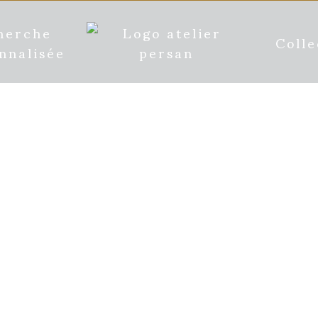
herche
Colle
nnalisée