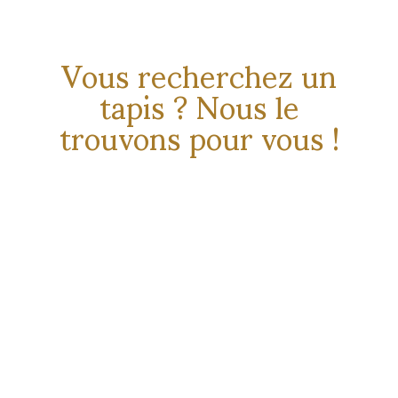
Recherche de tapis personnalisée
Vous recherchez un
tapis ? Nous le
trouvons pour vous !
EN SAVOIR PLUS